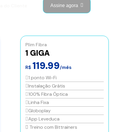
a do Cliente
Assine agora
Plim Fibra
1 GIGA
119.99
R$
/mês
1 ponto Wi-Fi
Instalação Grátis
100% Fibra Óptica
Linha Fixa
Globoplay
App Leveduca
Treino com Bittrainers