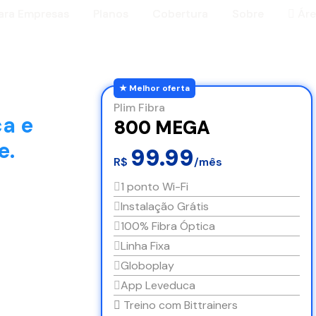
ara Empresas
Planos
Cobertura
Sobre
Áre
Plim Fibra
ca e
800 MEGA
e.
99.99
R$
/mês
1 ponto Wi-Fi
Instalação Grátis
100% Fibra Óptica
Linha Fixa
Globoplay
App Leveduca
Treino com Bittrainers